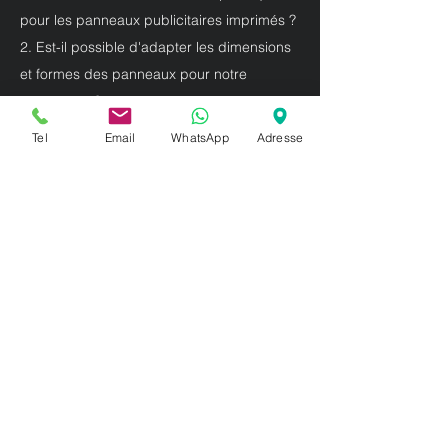
pour les panneaux publicitaires imprimés ?
2. Est-il possible d'adapter les dimensions
et formes des panneaux pour notre
campagne ?
3. Les panneaux personnalisés peuvent-ils
Tel
Email
WhatsApp
Adresse
être réalisés dans des formes non standard
?
**Réponses très courtes :**
1. Oui, nous proposons des solutions sur-
mesure adaptées à vos besoins.
2. Absolument, les dimensions et formes
peuvent être entièrement personnalisées.
3. Bien sûr, nous pouvons créer des
panneaux aux formes et tailles spécifiques