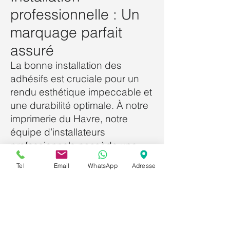
professionnelle : Un
marquage parfait
assuré
La bonne installation des
adhésifs est cruciale pour un
rendu esthétique impeccable et
une durabilité optimale. À notre
imprimerie du Havre, notre
équipe d’installateurs
professionnels possède une
grande expérience dans le
Tel
Email
WhatsApp
Adresse
marquage adhésif de véhicules.
Ils sont formés aux meilleures
techniques et méthodes pour
appliquer les adhésifs sans
bulles, plis ou imperfections,