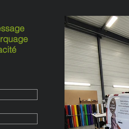
essage
arquage
acité