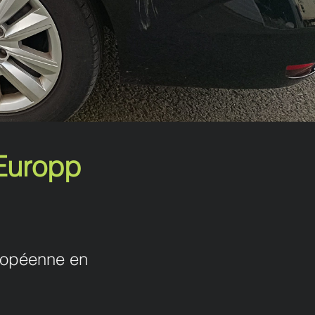
Europp
uropéenne en