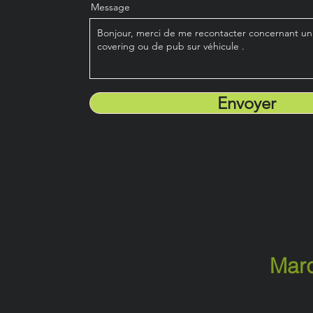
Message
Envoyer
Marq