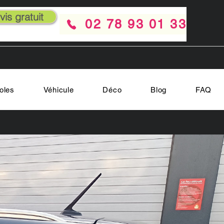
is gratuit
02 78 93 01 33
oles
Véhicule
Déco
Blog
FAQ