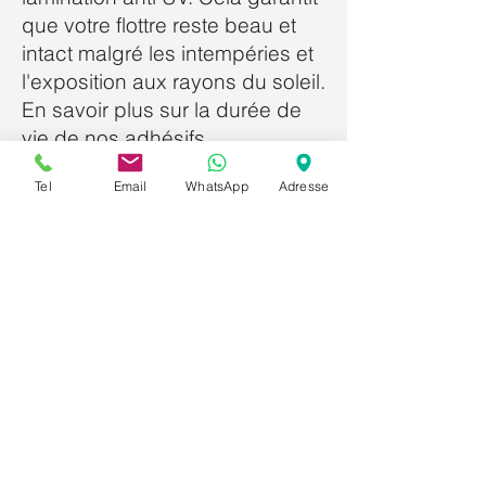
que votre flottre reste beau et
intact malgré les intempéries et
l'exposition aux rayons du soleil.
En savoir plus sur la durée de
vie de nos adhésifs
.
Questions fréquentes
Tel
Email
WhatsApp
Adresse
Combien de temps
dure un flottre
publicitaire ?
La durée de vie d'un flottre
publicitaire peut varier en
fonction des conditions
d'utilisation et de l'entretien. En
général, avec une maintenance
correcte, un flottre peut durer
plusieurs années.