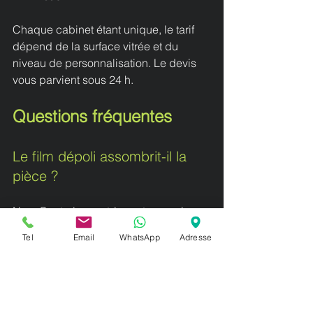
Chaque cabinet étant unique, le tarif 
dépend de la surface vitrée et du 
niveau de personnalisation. Le devis 
vous parvient sous 24 h.
Questions fréquentes
Le film dépoli assombrit-il la 
pièce ?
Non. Contrairement à un store ou à un 
rideau, le dépoli sablé laisse passer la 
Tel
Email
WhatsApp
Adresse
lumière du jour tout en la diffusant. La 
pièce reste lumineuse, sans vis-à-vis.
Voit-on à travers le film dépoli ?