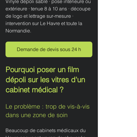
Vinyle dépoli sablé · pose intérieure ou 
extérieure · tenue 8 à 10 ans · découpe 
de logo et lettrage sur-mesure · 
intervention sur Le Havre et toute la 
Normandie.
Demande de devis sous 24 h
Pourquoi poser un film 
dépoli sur les vitres d'un 
cabinet médical ?
Le problème : trop de vis-à-vis 
dans une zone de soin
Beaucoup de cabinets médicaux du 