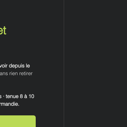
t 
oir depuis le 
ns rien retirer 
s · tenue 8 à 10 
ormandie.