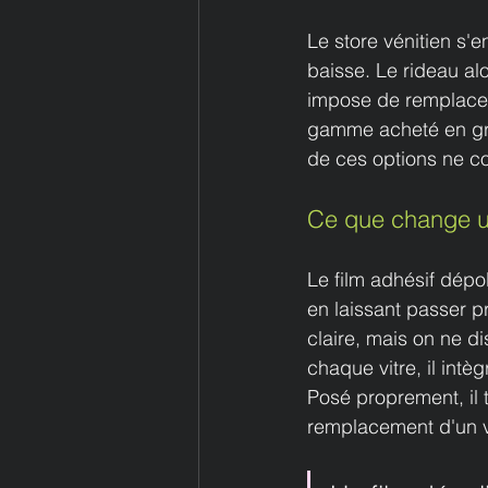
Le store vénitien s'
baisse. Le rideau alou
impose de remplacer 
gamme acheté en gran
de ces options ne co
Ce que change un
Le film adhésif dépol
en laissant passer pr
claire, mais on ne d
chaque vitre, il int
Posé proprement, il t
remplacement d'un v