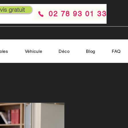
is gratuit
02 78 93 01 33
oles
Véhicule
Déco
Blog
FAQ