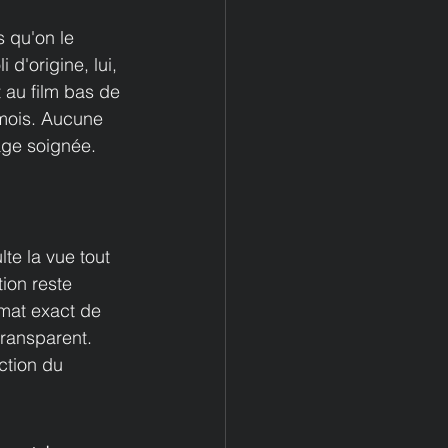
 qu'on le 
 d'origine, lui, 
 au film bas de 
 mois. Aucune 
age soignée.
te la vue tout 
ion reste 
rmat exact de 
transparent. 
ction du 