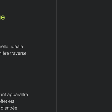
ue
elle, idéale 
ière traverse, 
ant apparaître 
fet est 
 d'entrée.