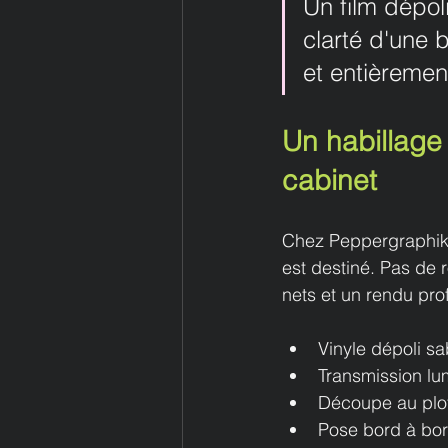
Un film dépoli
clarté d'une 
et entièremen
Un habillage
cabinet
Chez Peppergraphik, 
est destiné. Pas de r
nets et un rendu pro
Vinyle dépoli s
Transmission lum
Découpe au plott
Pose bord à bord