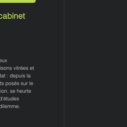
cabinet 
eux 
sons vitrées et 
at : depuis la 
ts posés sur le 
ion, se heurte 
d'études 
 dilemme.