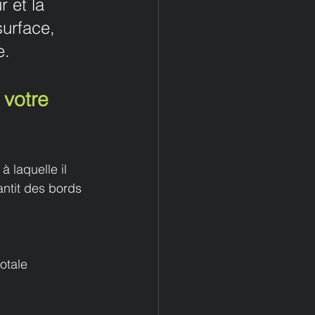
 et la 
surface, 
e.
 votre 
 laquelle il 
antit des bords 
otale