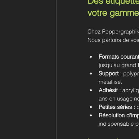
Des étiquette
votre gamme
Chez Peppergraphik, 
Nous partons de vos 
Formats courant
jusqu'au grand 
Support : 
polypr
métallisé.
Adhésif : 
acryli
ans en usage n
Petites séries : 
Résolution d'imp
indispensable p