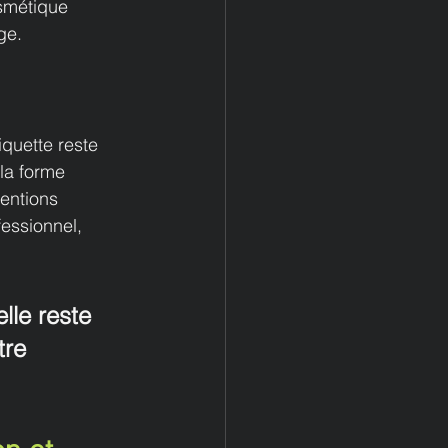
osmétique 
ge.
quette reste 
 la forme 
mentions 
fessionnel, 
lle reste 
tre 