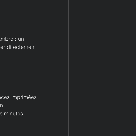
ambré : un 
ter directement 
ences imprimées 
n 
s minutes.