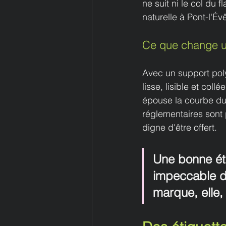
ne suit ni le col du 
naturelle à Pont-l'É
Ce que change un
Avec un support poly
lisse, lisible et col
épouse la courbe du v
réglementaires sont p
digne d'être offert.
Une bonne étiq
impeccable du
marque, elle,