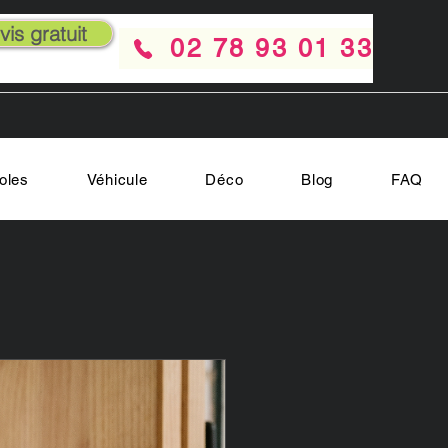
is gratuit
02 78 93 01 33
oles
Véhicule
Déco
Blog
FAQ