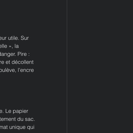
r utile. Sur 
lle », la 
anger. Pire : 
e et décollent 
ulève, l'encre 
e. Le papier 
ttement du sac. 
mat unique qui 