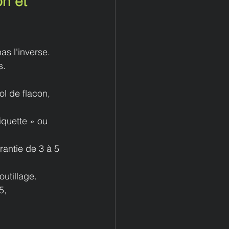
n et 
s l'inverse. 
s.
l de flacon, 
iquette » ou 
rantie de 3 à 5 
utillage.
5, 