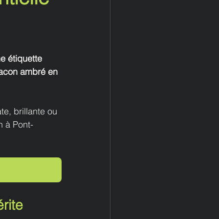
e étiquette 
flacon ambré en 
e, brillante ou 
n à Pont-
rite 