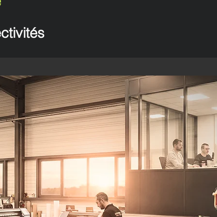
e
ctivités