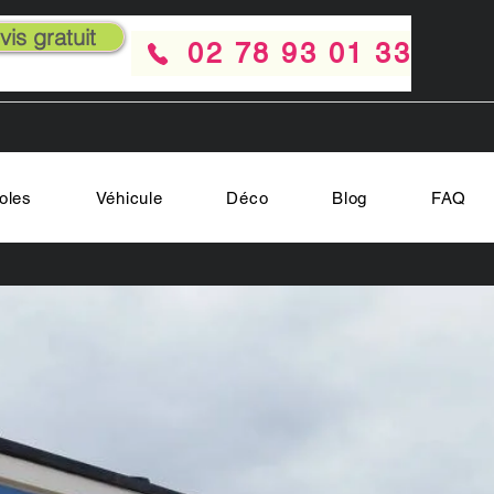
is gratuit
02 78 93 01 33
oles
Véhicule
Déco
Blog
FAQ