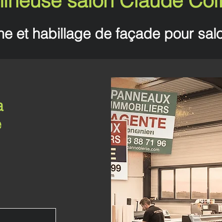
ineuse salon Claude Coif
 et habillage de façade pour salo
a
e