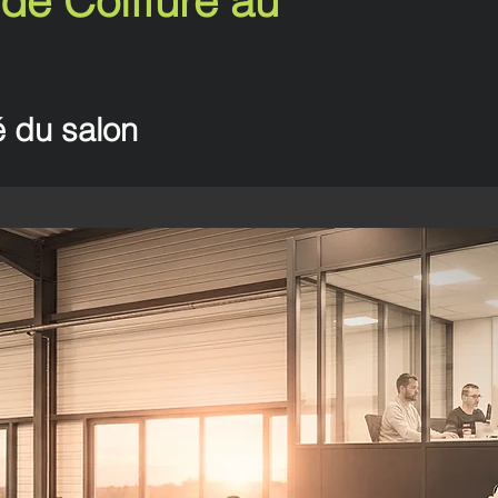
de Coiffure au
é du salon