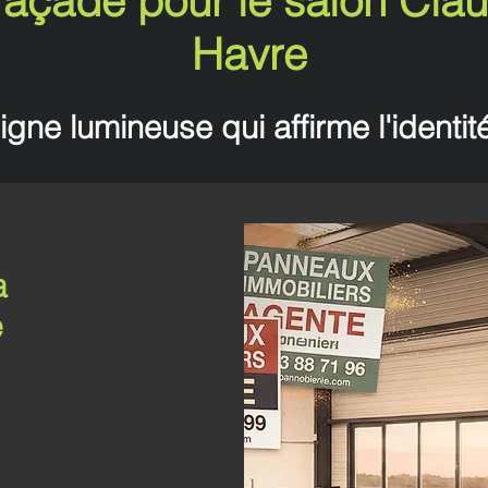
açade pour le salon Clau
Havre
gne lumineuse qui affirme l'identit
a
e