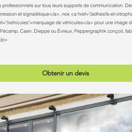
professionnels sur tous leurs supports de communication. Déc
ression et signalétique</a>, nos <a href="/adhesifs-et-vitroph
<a href="/vehicules">marquage de véhicules</a> pour une image
Fécamp, Caen, Dieppe ou Évreux, Peppergraphik conçoit, fabr
</p>
Obtenir un devis