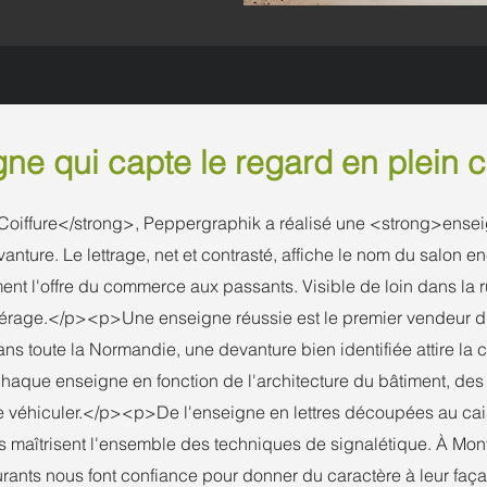
ne qui capte le regard en plein c
oiffure</strong>, Peppergraphik a réalisé une <strong>ense
evanture. Le lettrage, net et contrasté, affiche le nom du salon
nt l'offre du commerce aux passants. Visible de loin dans la ru
 repérage.</p><p>Une enseigne réussie est le premier vendeur
oute la Normandie, une devanture bien identifiée attire la cli
haque enseigne en fonction de l'architecture du bâtiment, des
 véhiculer.</p><p>De l'enseigne en lettres découpées au cai
 maîtrisent l'ensemble des techniques de signalétique. À Montiv
taurants nous font confiance pour donner du caractère à leur 