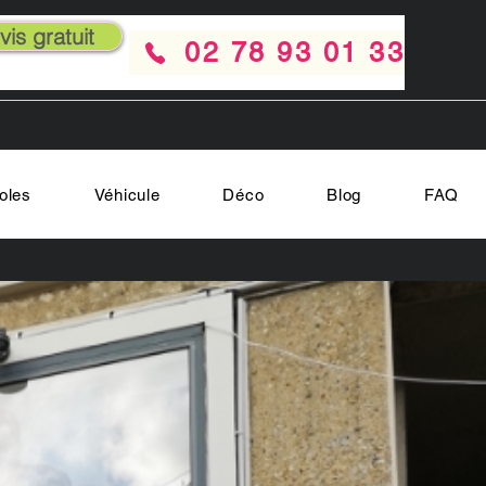
is gratuit
02 78 93 01 33
oles
Véhicule
Déco
Blog
FAQ