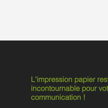
L'impression papier res
incontournable pour vo
communication !