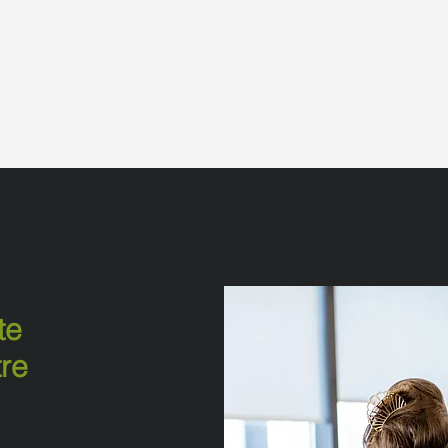
te
tre