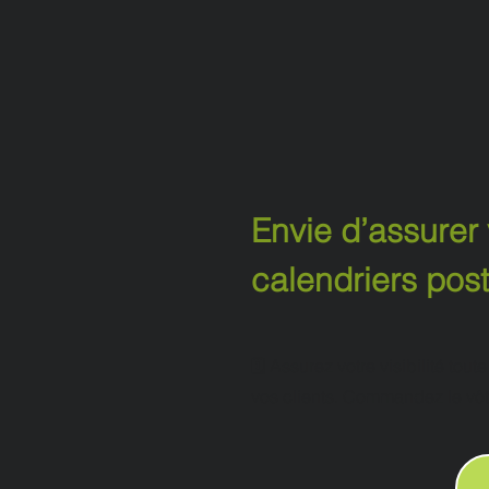
Envie d’assurer 
calendriers pos
🗓️ Assurez votre visibilité to
vos clients. Commandez le vôtr