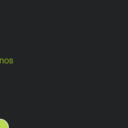
 nos
 design unique et impact garanti pour