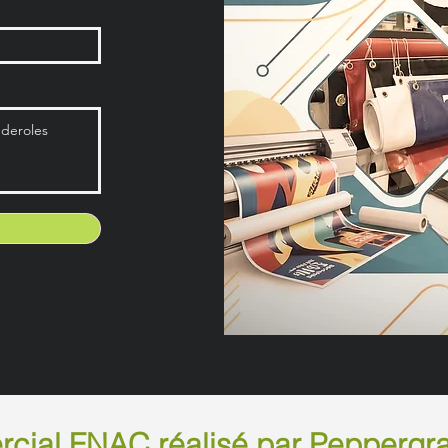
cial FNAC réalisé par Peppergr