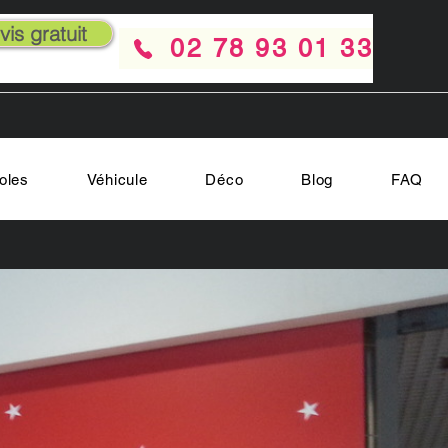
is gratuit
02 78 93 01 33
oles
Véhicule
Déco
Blog
FAQ