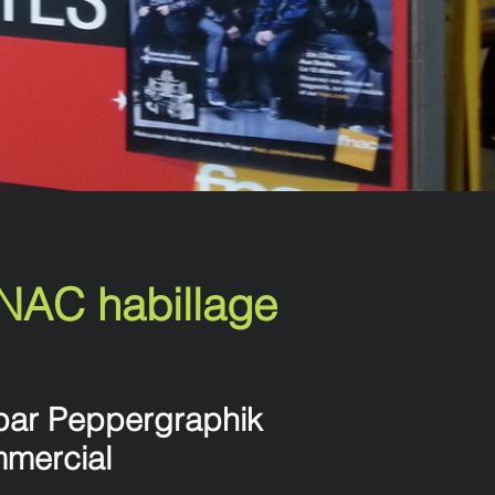
FNAC habillage
 par Peppergraphik
mmercial