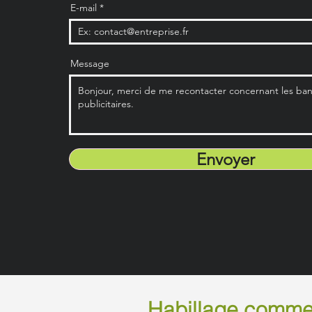
E-mail
Message
Envoyer
Habillage commer