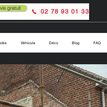
is gratuit
02 78 93 01 33
oles
Véhicule
Déco
Blog
FAQ