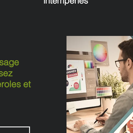
intempéries
ssage
sez
roles et