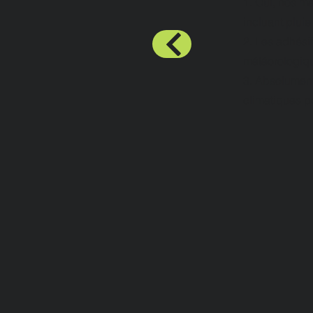
1. Oui, nos m
incluant pluie 
2. Les adhésif
météorologiqu
3. Absolument,
climatiques p