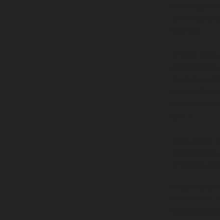
camping-car f
d'averses plus
bien fait.
Si vous vous 
changement de
modernes util
un entretien r
constatent un
ans. 📊
Alors, prêt à 
expériences 
N'hésitez pas
Vous pouvez c
dessous sur le
https://www.p