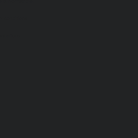
e la Normandie,
ux conditions
variations