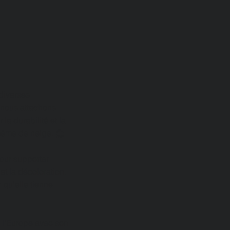
 diverses
 nous attachons
la durabilité et la
même de neige. 🌦️
pour supporter
et la décoloration.
 qu'elle tienne
s l'Europe avec son