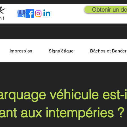
Obtenir un dev
Impression
Signalétique
Bâches et Bander
rquage véhicule est-i
tant aux intempéries ?