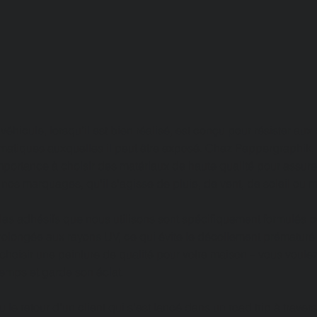
hicule, lorsqu'il est bien réalisé, est conçu pour résister aux
imatiques auxquelles il peut être exposé. Chez Peppergraphik,
portance à choisir des matériaux de haute qualité pour assurer 
 nos marquages, qu'il s'agisse de pluie, de vent, de soleil ou 
les adhésifs que nous utilisons sont spécifiquement formulés 
prolongée aux rayons UV, ce qui évite le décollement prématuré 
hoisir une peinture de qualité pour votre maison – vous voulez
temps et garde son éclat. 🎨
le retour d'un client qui s'est lancé dans un road trip à traver