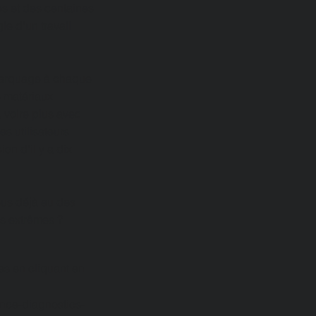
es et des centaines
ie d'un travail
 marquage à chaque
s matériaux
 voire plus avec
es utilisateurs
on d'il y a dix
vous déjà eu des
s extrêmes ?
s en cliquant en
nce-diagnostics-