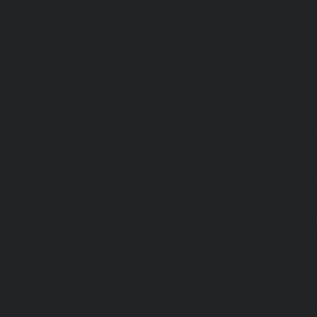
Le marquage vé
conditions cl
une grande im
résistance de
Par exemple, 
l'exposition 
C'est comme c
bien dans le 
Nous avons eu 