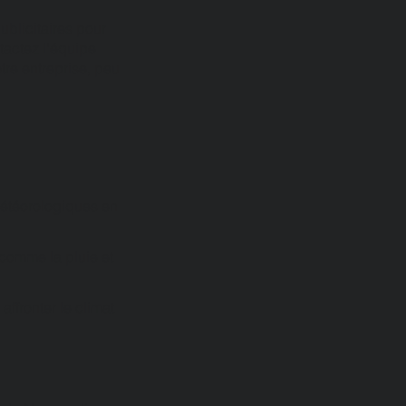
ublicitaires pour
tactez l'équipe
tre entreprise, peu
 météorologiques en
 comme la pluie et
ffronter le climat