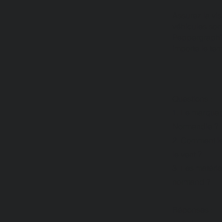
Assurez la vi
véhicules sont
Peppergraphik
importe le temp
Questions :
1. Le marquag
Normandie ?
2. Comment le
le vent ?
3. Les matéria
normand ?
Réponses :