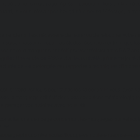
loqué de notre marquage. Après plusieurs milliers de kilomètr
 tard, le visuel n'avait pas bougé d'un pouce ! C'est ça, la mag
demandez s'il est nécessaire de retirer ou de retoucher votre
 saison, rassurez-vous. Les études récentes montrent que le
isés dans le marquage adhésif peuvent résister entre 5 à 7 ans,
égulier. Une étude de 2023 a d'ailleurs révélé qu'une majorité d
e durée de vie prolongée par rapport aux techniques d'impressi
habiller votre véhicule pour toutes les saisons ? Et vous, avez-
avec le marquage adhésif dans des conditions météorologique
 à partager vos histoires avec nous. 😊
onsulter une des page concernant les marquages sur véhicule
 lien
eppergraphik.com/vehicules/flocage-vehicule-entreprise---age