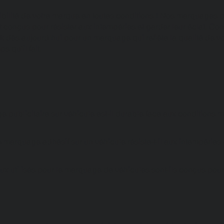
sibilité de votre marque en toutes conditions ! Nos marquages p
 conçus pour résister aux intempéries et garder leur éclat. Con
 dès aujourd'hui pour un marquage qui reflète la qualité de vo
s qu'il fait.
e publicitaire sur véhicule est-il durable face aux conditions
 marquage adhésif sur un véhicule résiste-t-il aux intempéries
ux utilisés pour le marquage de véhicules sont-ils conçus pour a