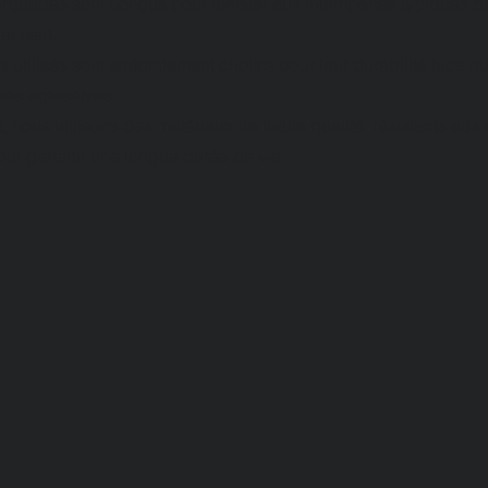
arquages sont conçus pour résister aux intempéries typiques d
et vent.
s utilisés sont spécialement choisis pour leur durabilité face a
es agressives.
 nous utilisons des matériaux de haute qualité, résistants aux 
our garantir une longue durée de vie.