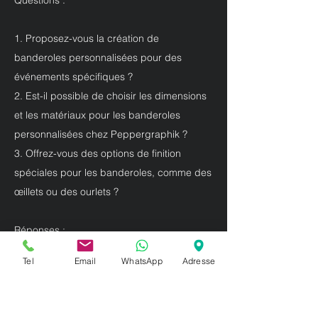
Questions :
1. Proposez-vous la création de
banderoles personnalisées pour des
événements spécifiques ?
2. Est-il possible de choisir les dimensions
et les matériaux pour les banderoles
personnalisées chez Peppergraphik ?
3. Offrez-vous des options de finition
spéciales pour les banderoles, comme des
œillets ou des ourlets ?
Réponses :
Tel
Email
WhatsApp
Adresse
1. Oui, nous concevons des banderoles
personnalisées adaptées à vos besoins
événementiels spécifiques.