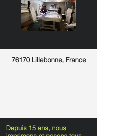
76170 Lillebonne, France
Depuis 15 ans, nous
imprimons et posons tous