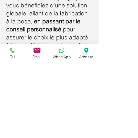
vous bénéficiez d'une solution
globale, allant de la fabrication
à la pose,
en passant par le
conseil personnalisé
pour
assurer le choix le plus adapté
à la spécificité de votre Institut
esthétique de Lillebonne.
Tel
Email
WhatsApp
Adresse
Questions fréquentes
Quels sont les délais de
fabrication pour un film
microperforé?
Selon la complexité du travail et
la quantité demandée, les
délais de fabricationAll our
manufacturing times generally
range from 3 to 5 working days,