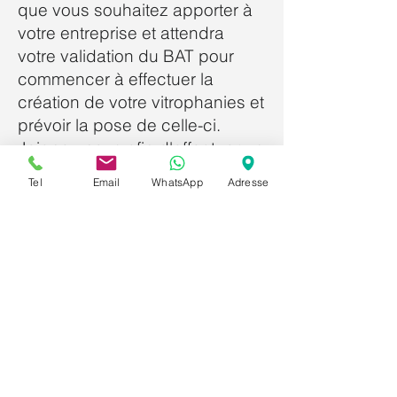
que vous souhaitez apporter à
votre entreprise et attendra
votre validation du BAT pour
commencer à effectuer la
création de votre vitrophanies et
prévoir la pose de celle-ci.
Joignez-nous afin d'effectuer un
devis gratuit d'affichage horaire
Tel
Email
WhatsApp
Adresse
magasin et pour prendre un
rendez-vous avec notre
graphiste dans l'intention
d'ajuster vos envies et vous
fournir une communication de
qualité.
✅ Commencez votre devis
gratuit en un seul clic et
obtenez un tarif personnalisé