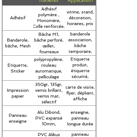
matières
Application
Adhésif
vitrine, stand,
polymère ,
Adhésif
décoration,
Monomère,
horaires, prix
Colle renforcée,
Repositionnable,
banderole
Bâche M1,
lettre découpée,
association,
Banderole,
bâche perforé,
microperforé
bâche
bâche, Mesh
œillet,
temporaire,
fourreaux
bâche de
Etiquette
polypropylène,
chantier,
produit,
Etiquette,
rouleau
banderole
étiquette
Sticker
automatique,
échafaudage
sécurité,
pelliculage
prévention,
350gr, 135gr,
carte de visite,
dépannage
Impression
vernis brillant,
flyer, dépliant,
papier
vernis mat,
affiche
sélectif
Alu Dibond,
enseigne,
Panneau
PVC expansé
panneau
enseigne
10mm,
longue durée
panneau
PVC Alikux