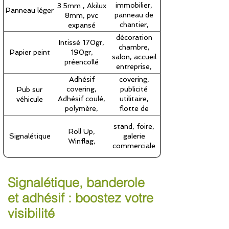
immobilier,
3.5mm , Akilux
Panneau léger
panneau de
8mm, pvc
chantier,
expansé
construction
décoration
Intissé 170gr,
chambre,
Papier peint
190gr,
salon, accueil
préencollé
entreprise,
bureau
Adhésif
covering,
covering,
publicité
Pub sur
Adhésif coulé,
utilitaire,
véhicule
polymère,
flotte de
laminé anti
véhicule
stand, foire,
UV,
Roll Up,
Signalétique
galerie
Protection
Winflag,
commerciale
extérieure,
microperforé
Signalétique, banderole
et adhésif : boostez votre
visibilité