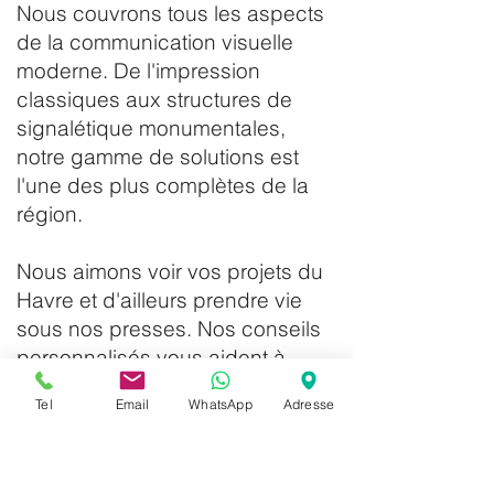
Nous couvrons tous les aspects
de la communication visuelle
moderne. De l'impression
classiques aux structures de
signalétique monumentales,
notre gamme de solutions est
l'une des plus complètes de la
région.
Nous aimons voir vos projets du
Havre et d'ailleurs prendre vie
sous nos presses. Nos conseils
personnalisés vous aident à
choisir le bon support, qu'il
Tel
Email
WhatsApp
Adresse
s'agisse de papier recyclé pour
une démarche éco-responsable
ou de matériaux innovants. Nous